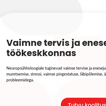
Vaimne tervis ja enes
töökeskkonnas
Neuropsühholoogiale tuginevad vaimse tervise ja enesejuh
muretsemise, stressi, vaimse pingestatuse, läbipõlemise, 
probleemidega.
Tutvu koolitu