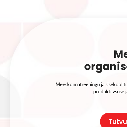
Me
organis
Meeskonnatreeningu ja sisekooli
produktiivsuse j
Tutvu