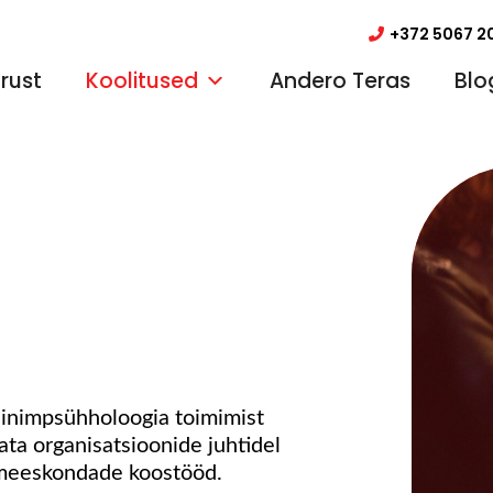
+372 5067 2
rust
Koolitused
Andero Teras
Blo
 inimpsühholoogia toimimist
ata organisatsioonide juhtidel
 meeskondade koostööd.