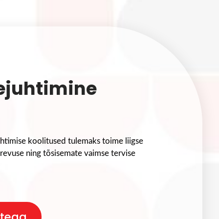
ejuhtimine
timise koolitused tulemaks toime liigse
ärevuse ning tõsisemate vaimse tervise
stega