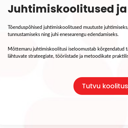
Juhtimiskoolitused j
Tõenduspõhised juhtimiskoolitused muutuste juhtimiseks,
tunnustamiseks ning juhi enesearengu edendamiseks.
Mõttemaru juhtimiskoolitusi iseloomustab kõrgendatud 
lähtuvate strateegiate, tööriistade ja metoodikate praktili
Tutvu koolitu