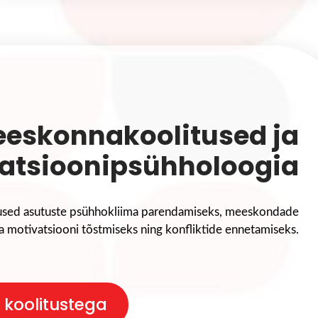
eskonnakoolitused ja
atsioonipsühholoogia
tused asutuste psühhokliima parendamiseks, meeskondade
a motivatsiooni tõstmiseks ning konfliktide ennetamiseks.
 koolitustega