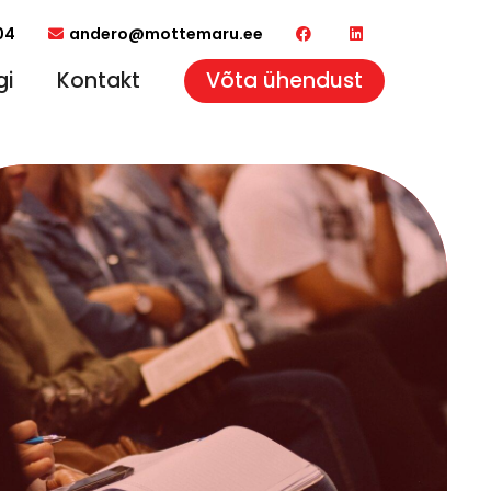
04
andero@mottemaru.ee
gi
Kontakt
Võta ühendust