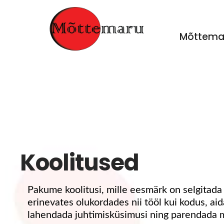
Mõttema
Mõttemaru
Juhtimis- ja meeskonnakoolitused
Skip
to
content
Koolitused
Pakume koolitusi, mille eesmärk on selgitada
erinevates olukordades nii tööl kui kodus, aid
lahendada juhtimisküsimusi ning parendada