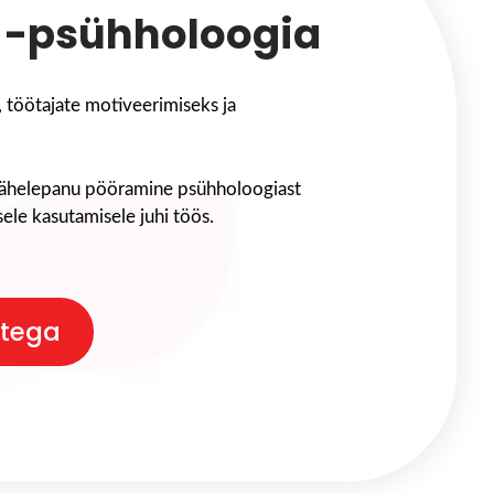
a -psühholoogia
 töötajate motiveerimiseks ja
tähelepanu pööramine psühholoogiast
sele kasutamisele juhi töös.
stega