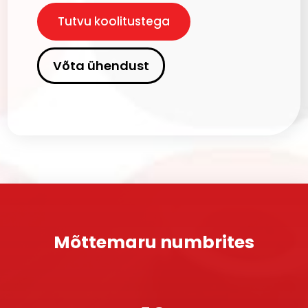
Tutvu koolitustega
Võta ühendust
Mõttemaru numbrites