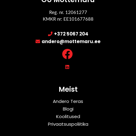
Reg. nr. 12061277
KMKR nr: EE101677688
+372 5067 204
andero@mottemaru.ee
Meist
Andero Teras
Blogi
Koolitused
Privaatsuspoliitika