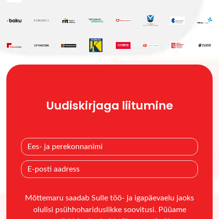
Uudiskirjaga liitumine
Mõttemaru saadab Sulle töö- ja igapäevaelu jaoks
olulisi psühhohariduslikke soovitusi. Püüame