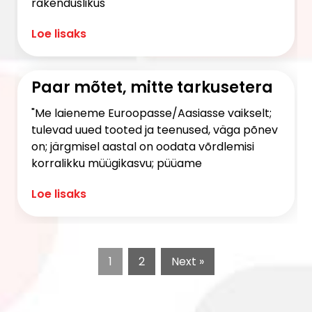
rakenduslikus
Loe lisaks
Paar mõtet, mitte tarkusetera
"Me laieneme Euroopasse/Aasiasse vaikselt;
tulevad uued tooted ja teenused, väga põnev
on; järgmisel aastal on oodata võrdlemisi
korralikku müügikasvu; püüame
Loe lisaks
1
2
Next »