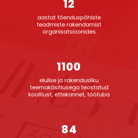
12
aastat tõenduspõhiste
teadmiste rakendamist
organisatsioonides
1100
elulise ja rakendusliku
teemakäsitlusega teostatud
koolitust, ettekannet, töötuba
84