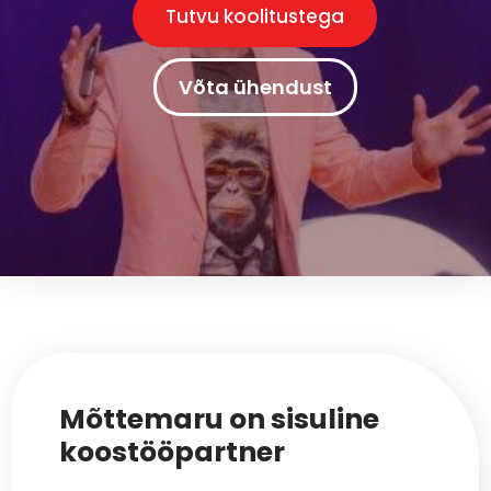
Tutvu koolitustega
Võta ühendust
Mõttemaru on sisuline
koostööpartner