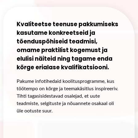
Kvaliteetse teenuse pakkumiseks
kasutame konkreetseid ja
tõenduspõhiseid teadmisi,
omame praktilist kogemust ja
elulisi näiteid ning tagame enda
kõrge erialase kvalifikatsiooni.
Pakume infotihedaid koolitusprogramme, kus
töötempo on kõrge ja teemakäsitlus inspireeriv.
Tihti tagasisidestavad osalejad, et uute
teadmiste, selgituste ja nõuannete osakaal oli
üle ootuste suur.