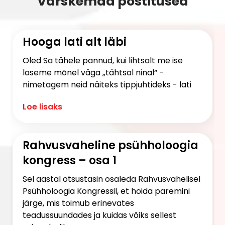
Värskemad postitused
Hooga lati alt läbi
Oled Sa tähele pannud, kui lihtsalt me ise
laseme mõnel väga „tähtsal ninal“ -
nimetagem neid näiteks tippjuhtideks - lati
Loe lisaks
Rahvusvaheline psühholoogia
kongress – osa 1
Sel aastal otsustasin osaleda Rahvusvahelisel
Psühholoogia Kongressil, et hoida paremini
järge, mis toimub erinevates
teadussuundades ja kuidas võiks sellest