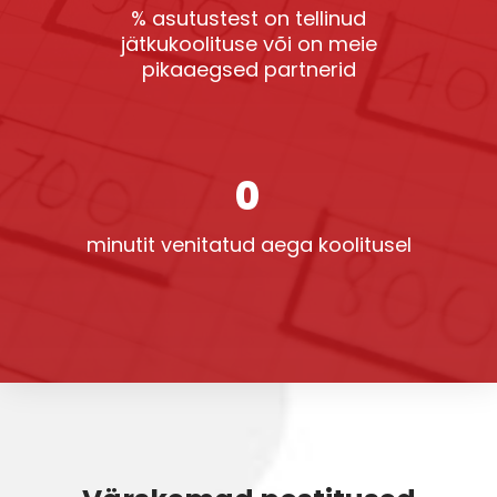
% asutustest on tellinud
jätkukoolituse või on meie
pikaaegsed partnerid
0
minutit venitatud aega koolitusel