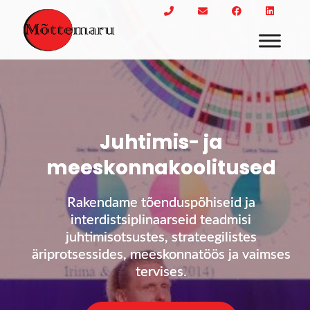
Skip
to
content
Mõttemaru
Juhtimis- ja meeskonnakoolitused
Juhtimis- ja
meeskonnakoolitused
Rakendame tõenduspõhiseid ja
interdistsiplinaarseid teadmisi
juhtimisotsustes, strateegilistes
äriprotsessides, meeskonnatöös ja vaimses
tervises.